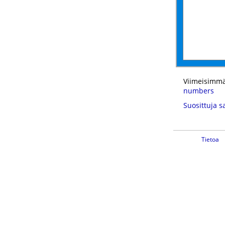
Viimeisimmä
numbers
Suosittuja s
Tietoa