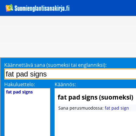
Käännettävä sana (suomeksi tai englanniksi):
Hakuluettelo:
Käännös:
fat pad signs
fat pad signs (suomeksi)
Sana perusmuodossa:
fat pad sign