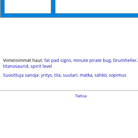
Viimeisimmät haut:
fat pad signs
,
minute pirate bug
,
Drumheller
titanosaurid
,
spirit level
Suosittuja sanoja
:
yritys
,
tila
,
suutari
,
matka
,
sähkö
,
sopimus
Tietoa