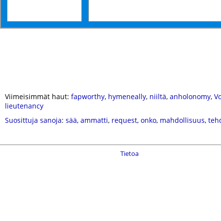
Viimeisimmät haut:
fapworthy
,
hymeneally
,
niiltä
,
anholonomy
,
V
lieutenancy
Suosittuja sanoja
:
sää
,
ammatti
,
request
,
onko
,
mahdollisuus
,
teh
Tietoa