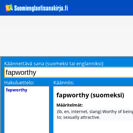
Käännettävä sana (suomeksi tai englanniksi):
Hakuluettelo:
Käännös:
fapworthy
fapworthy (suomeksi)
Määritelmät:
(lb, en, internet, slang) Worthy of be
to; sexually attractive.