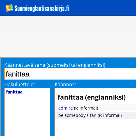
Käännettävä sana (suomeksi tai englanniksi):
Hakuluettelo:
Käännös:
fanittaa
fanittaa (englanniksi)
admire
(
v
: informal)
be somebody's fan
(
v
: informal)