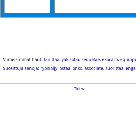
Viimeisimmät haut:
fanittaa
,
yakisoba
,
sequelae
,
exocarp
,
equipp
Suosittuja sanoja
:
rypsiöljy
,
ostaa
,
onko
,
associate
,
suorittaa
,
enga
Tietoa