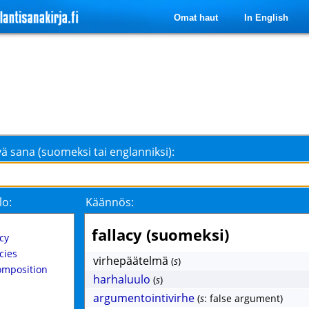
Omat haut
In English
ä sana (suomeksi tai englanniksi):
lo:
Käännös:
fallacy (suomeksi)
cy
cies
virhepäätelmä
(
s
)
omposition
harhaluulo
(
s
)
argumentointivirhe
(
s
: false argument)