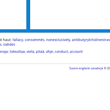
t haut:
fallacy
,
consommés
,
nonexclusively
,
antibutyrylcholinestras
s
,
iodides
anoja
:
toteuttaa
,
vielä
,
pitää
,
ohje
,
conduct
,
account
Suomi-englanti sanakirja
© 20