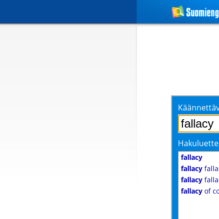
Käännettäv
Hakuluette
fallacy
fallacy
falla
fallacy
falla
fallacy
of c