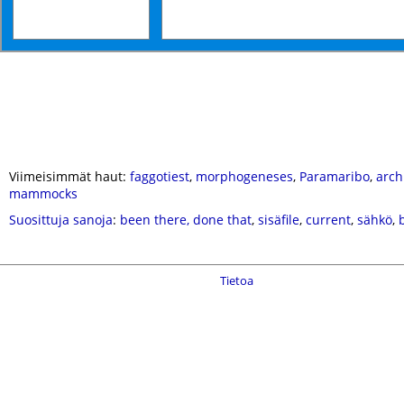
Viimeisimmät haut:
faggotiest
,
morphogeneses
,
Paramaribo
,
arch
mammocks
Suosittuja sanoja
:
been there, done that
,
sisäfile
,
current
,
sähkö
,
Tietoa