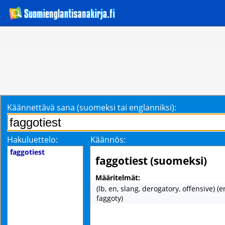
Käännettävä sana (suomeksi tai englanniksi):
Hakuluettelo:
Käännös:
faggotiest
faggotiest (suomeksi)
Määritelmät:
(lb, en, slang, derogatory, offensive) (e
faggoty)