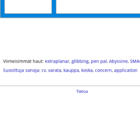
Viimeisimmät haut:
extraplanar
,
glibbing
,
pen pal
,
Abyssine
,
SMA
Suosittuja sanoja
:
cv
,
varata
,
kauppa
,
koska
,
concern
,
application
Tietoa