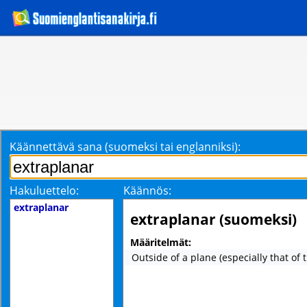
Käännettävä sana (suomeksi tai englanniksi):
Hakuluettelo:
Käännös:
extraplanar
extraplanar (suomeksi)
Määritelmät:
Outside of a plane (especially that of t