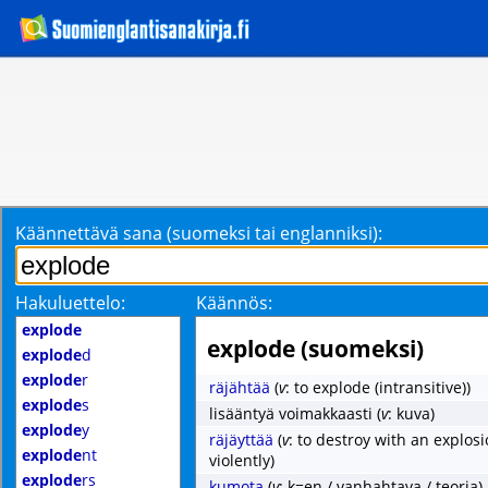
Käännettävä sana (suomeksi tai englanniksi):
Hakuluettelo:
Käännös:
explode
explode (suomeksi)
explode
d
explode
r
räjähtää
(
v
: to explode (intransitive))
explode
s
lisääntyä voimakkaasti
(
v
: kuva)
explode
y
räjäyttää
(
v
: to destroy with an explos
explode
nt
violently)
explode
rs
kumota
(
v
: k=en / vanhahtava / teoria)