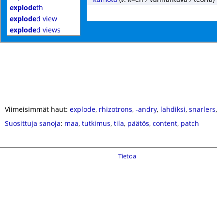
explode
th
explode
d view
explode
d views
Viimeisimmät haut:
explode
,
rhizotrons
,
-andry
,
lahdiksi
,
snarlers
Suosittuja sanoja
:
maa
,
tutkimus
,
tila
,
päätös
,
content
,
patch
Tietoa