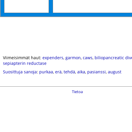
Viimeisimmät haut:
expenders
,
garmon
,
caws
,
biliopancreatic div
sepiapterin reductase
Suosittuja sanoja
:
purkaa
,
erä
,
tehdä
,
aika
,
pasianssi
,
august
Tietoa