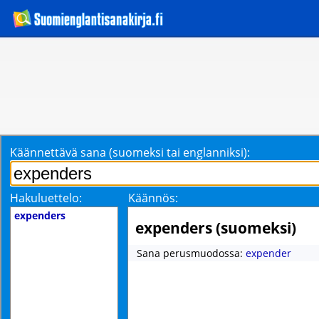
Käännettävä sana (suomeksi tai englanniksi):
Hakuluettelo:
Käännös:
expenders
expenders (suomeksi)
Sana perusmuodossa:
expender