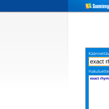
Käännettäv
Hakuluette
exact rhym