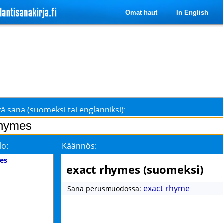
Omat haut
In English
ä sana (suomeksi tai englanniksi):
lo:
Käännös:
es
exact rhymes (suomeksi)
exact rhyme
Sana perusmuodossa: