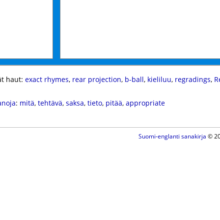
t haut:
exact rhymes
,
rear projection
,
b-ball
,
kieliluu
,
regradings
,
R
anoja
:
mitä
,
tehtävä
,
saksa
,
tieto
,
pitää
,
appropriate
Suomi-englanti sanakirja
© 20