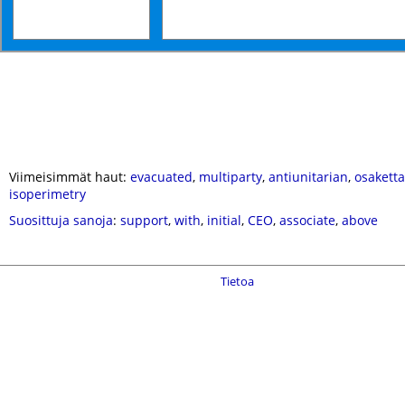
Viimeisimmät haut:
evacuated
,
multiparty
,
antiunitarian
,
osaketta
isoperimetry
Suosittuja sanoja
:
support
,
with
,
initial
,
CEO
,
associate
,
above
Tietoa