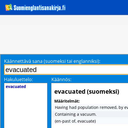
Käännettävä sana (suomeksi tai englanniksi):
Hakuluettelo:
Käännös:
evacuated
evacuated (suomeksi)
Määritelmät:
Having had population removed, by ev
Containing a vacuum.
(en-past of, evacuate)