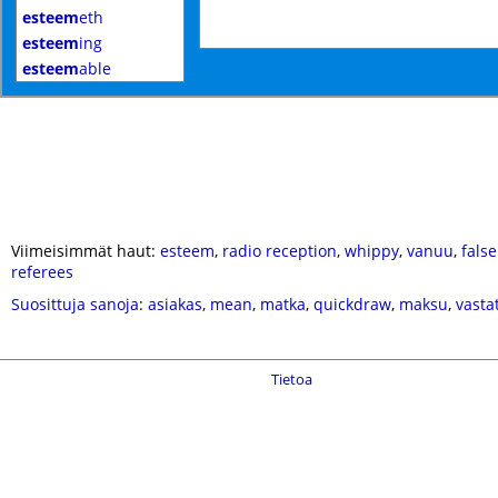
esteem
eth
esteem
ing
esteem
able
Viimeisimmät haut:
esteem
,
radio reception
,
whippy
,
vanuu
,
fals
referees
Suosittuja sanoja
:
asiakas
,
mean
,
matka
,
quickdraw
,
maksu
,
vasta
Tietoa