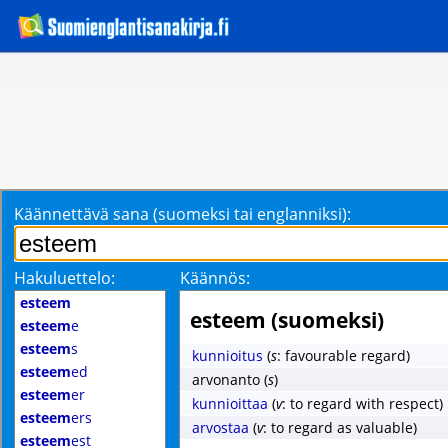
Käännettävä sana (suomeksi tai englanniksi):
Hakuluettelo:
Käännös:
esteem
esteem (suomeksi)
esteem
e
esteem
s
kunnioitus
(
s
: favourable regard)
esteem
ed
arvonanto
(
s
)
esteem
er
kunnioittaa
(
v
: to regard with respect)
esteem
ers
arvostaa
(
v
: to regard as valuable)
esteem
est