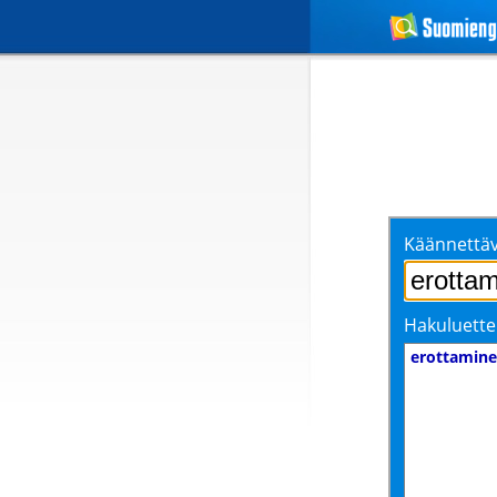
Käännettäv
Hakuluette
erottamin