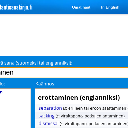
Omat haut
In English
ä sana (suomeksi tai englanniksi):
lo:
Käännös:
en
erottaminen (englanniksi)
separation
(
s
: erilleen tai eroon saattaminen)
sacking
(
s
: viraltapano, potkujen antaminen)
dismissal
(
s
: viraltapano, potkujen antaminen