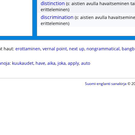
distinction
(
s
: aistien avulla havaitseminen ta
eritteleminen)
discrimination
(
s
: aistien avulla havaitsemine
eritteleminen)
t haut:
erottaminen
,
vernal point
,
next up
,
nongrammatical
,
bangb
anoja
:
kuukaudet
,
have
,
aika
,
joka
,
apply
,
auto
Suomi-englanti sanakirja
© 20