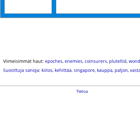
Viimeisimmät haut:
epoches
,
enemies
,
coinsurers
,
plutellid
,
wond
Suosittuja sanoja
:
kiitos
,
kehittää
,
singapore
,
kauppa
,
paljon
,
vast
Tietoa