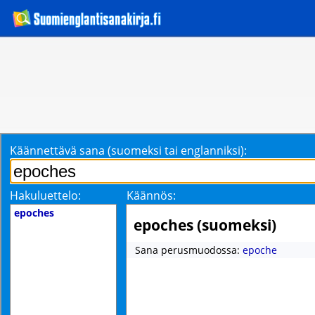
Käännettävä sana (suomeksi tai englanniksi):
Hakuluettelo:
Käännös:
epoches
epoches (suomeksi)
Sana perusmuodossa:
epoche