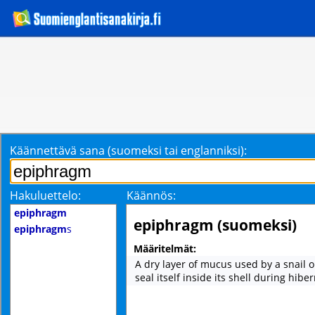
Käännettävä sana (suomeksi tai englanniksi):
Hakuluettelo:
Käännös:
epiphragm
epiphragm (suomeksi)
epiphragm
s
Määritelmät:
A dry layer of mucus used by a snail o
seal itself inside its shell during hibe