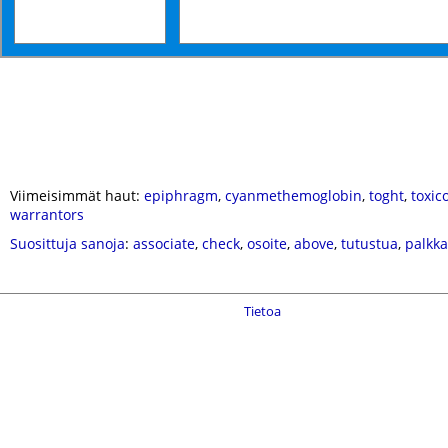
Viimeisimmät haut:
epiphragm
,
cyanmethemoglobin
,
toght
,
toxic
warrantors
Suosittuja sanoja
:
associate
,
check
,
osoite
,
above
,
tutustua
,
palkka
Tietoa