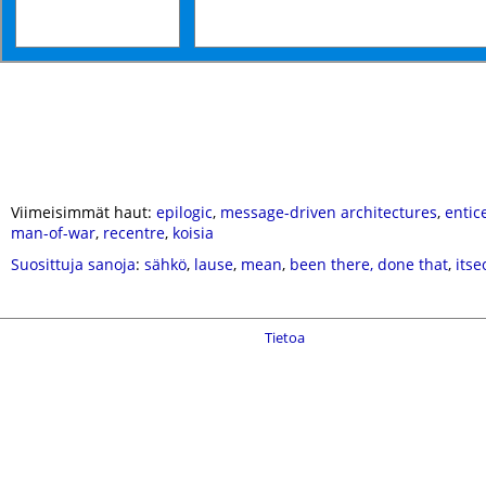
Viimeisimmät haut:
epilogic
,
message-driven architectures
,
entic
man-of-war
,
recentre
,
koisia
Suosittuja sanoja
:
sähkö
,
lause
,
mean
,
been there, done that
,
itse
Tietoa