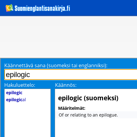
Käännettävä sana (suomeksi tai englanniksi):
Hakuluettelo:
Käännös:
epilogic
epilogic (suomeksi)
epilogic
al
Määritelmät:
Of or relating to an epilogue.