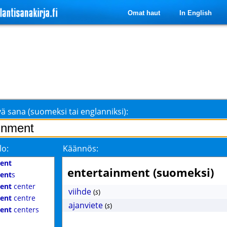
Omat haut
In English
ä sana (suomeksi tai englanniksi):
lo:
Käännös:
ent
entertainment (suomeksi)
ent
s
ent
center
viihde
(
s
)
ent
centre
ajanviete
(
s
)
ent
centers