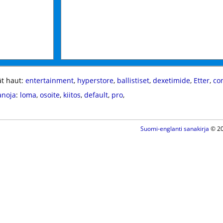
t haut:
entertainment
,
hyperstore
,
ballistiset
,
dexetimide
,
Etter
,
co
anoja
:
loma
,
osoite
,
kiitos
,
default
,
pro
,
Suomi-englanti sanakirja
© 20