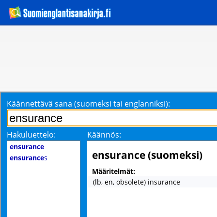
Käännettävä sana (suomeksi tai englanniksi):
Hakuluettelo:
Käännös:
ensurance
ensurance (suomeksi)
ensurance
s
Määritelmät:
(lb, en, obsolete) insurance