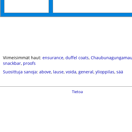
Viimeisimmät haut:
ensurance
,
duffel coats
,
Chaubunagungama
snackbar
,
proofs
Suosittuja sanoja
:
above
,
lause
,
voida
,
general
,
ylioppilas
,
sää
Tietoa