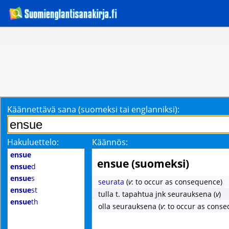
Käännettävä sana (suomeksi tai englanniksi):
Hakuluettelo:
Käännös:
ensue
ensue (suomeksi)
ensue
d
ensue
s
seurata
(
v
: to occur as consequence)
ensue
st
tulla t. tapahtua jnk seurauksena
(
v
)
ensue
th
olla seurauksena
(
v
: to occur as cons