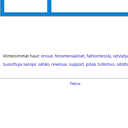
Viimeisimmät haut:
ensue
,
fenomenaaliset
,
fathomlessly
,
setviyty
Suosittuja sanoja
:
sähkö
,
revenue
,
support
,
pitää
,
tutkimus
,
odott
Tietoa