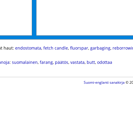
t haut:
endostomata
,
fetch candle
,
fluorspar
,
garbaging
,
reborrowi
anoja
:
suomalainen
,
farang
,
päätös
,
vastata
,
butt
,
odottaa
Suomi-englanti sanakirja
© 20