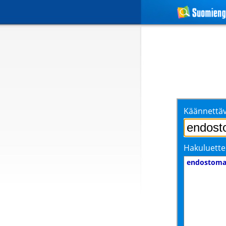
Käännettäv
Hakuluette
endostoma