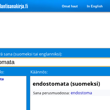
Omat haut
In English
ä sana (suomeksi tai englanniksi):
lo:
Käännös:
ta
endostomata (suomeksi)
endostoma
Sana perusmuodossa: