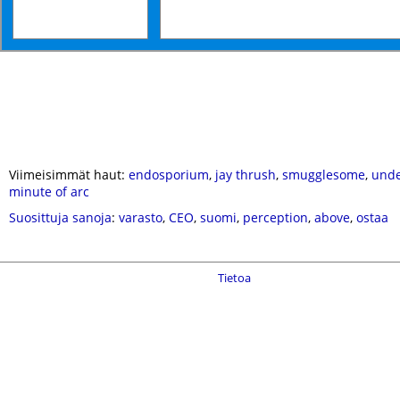
Viimeisimmät haut:
endosporium
,
jay thrush
,
smugglesome
,
unde
minute of arc
Suosittuja sanoja
:
varasto
,
CEO
,
suomi
,
perception
,
above
,
ostaa
Tietoa