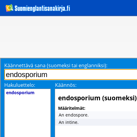
Käännettävä sana (suomeksi tai englanniksi):
Hakuluettelo:
Käännös:
endosporium
endosporium (suomeksi)
Määritelmät:
An endospore.
An intine.