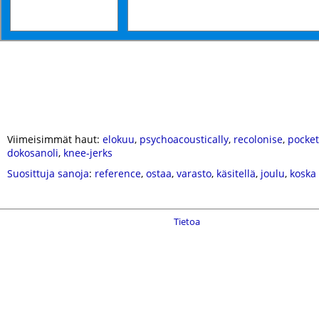
Viimeisimmät haut:
elokuu
,
psychoacoustically
,
recolonise
,
pocke
dokosanoli
,
knee-jerks
Suosittuja sanoja
:
reference
,
ostaa
,
varasto
,
käsitellä
,
joulu
,
koska
Tietoa