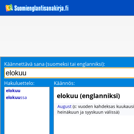
Käännettävä sana (suomeksi tai englanniksi):
Hakuluettelo:
Käännös:
elokuu
elokuu (englanniksi)
elokuu
ssa
August
(
s
: vuoden kahdeksas kuukausi
heinäkuun ja syyskuun välissä)