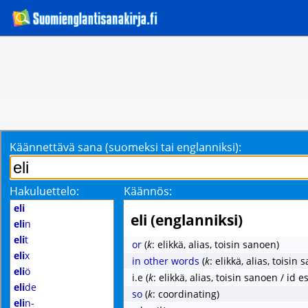
Käännettävä sana (suomeksi tai englanniksi):
Hakuluettelo:
Käännös:
eli
eli (englanniksi)
eli
n
eli
t
or
(
k
: elikkä, alias, toisin sanoen)
eli
x
in other words
(
k
: elikkä, alias, toisin
eli
ö
i.e
(
k
: elikkä, alias, toisin sanoen / id es
eli
de
so
(
k
: coordinating)
eli
n-