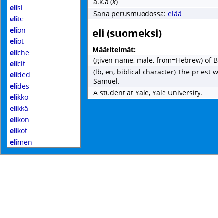
a.k.a
(
k
)
eli
si
Sana perusmuodossa:
elää
eli
te
eli
ön
eli (suomeksi)
eli
öt
Määritelmät:
eli
che
(given name, male, from=Hebrew) of Bib
eli
cit
(lb, en, biblical character) The priest
eli
ded
Samuel.
eli
des
A student at Yale, Yale University.
eli
kko
eli
kkä
eli
kon
eli
kot
eli
men