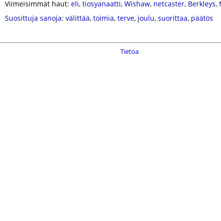
Viimeisimmät haut:
eli
,
tiosyanaatti
,
Wishaw
,
netcaster
,
Berkleys
,
Suosittuja sanoja
:
välittää
,
toimia
,
terve
,
joulu
,
suorittaa
,
päätös
Tietoa