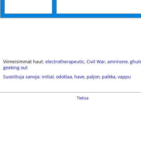
Viimeisimmät haut:
electrotherapeutic
,
Civil War
,
amrinone
,
ghut
geeking out
Suosittuja sanoja
:
initial
,
odottaa
,
have
,
paljon
,
palkka
,
vappu
Tietoa