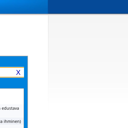
X
ä edustava
va ihminen)