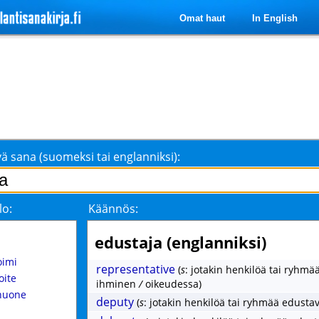
Omat haut
In English
ä sana (suomeksi tai englanniksi):
lo:
Käännös:
edustaja (englanniksi)
oimi
representative
(
s
: jotakin henkilöä tai ryhmä
oite
ihminen
/
oikeudessa)
huone
deputy
(
s
: jotakin henkilöä tai ryhmää edusta