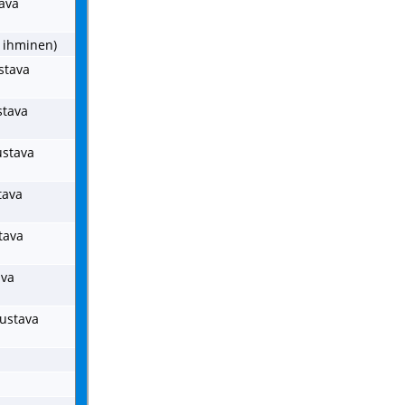
tava
a ihminen)
stava
stava
ustava
tava
tava
ava
dustava