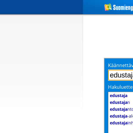
Käännettäv
Hakuluette
edustaja
edustaja
n
edustaja
nt
edustaja
-al
edustaja
in