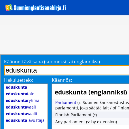
Käännettävä sana (suomeksi tai englanniksi):
Hakuluettelo:
Käännös:
eduskunta
eduskunta (englanniksi)
eduskunta
talo
eduskunta
ryhmä
Parliament
(
s
: Suomen kansanedustusl
eduskunta
vaali
parlamentti, joka säätää lait / of Finla
eduskunta
vaalit
Finnish Parliament
(
s
)
eduskunta
-avustaja
Any parliament
(
s
: by extension)