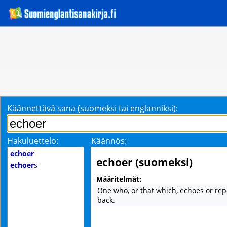
Käännettävä sana (suomeksi tai englanniksi):
Hakuluettelo:
Käännös:
echoer
echoer (suomeksi)
echoer
s
Määritelmät:
One who, or that which, echoes or re
back.