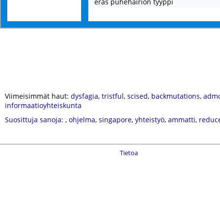
eräs puhehäiriön tyyppi
Viimeisimmät haut:
dysfagia
,
tristful
,
scised
,
backmutations
,
adm
informaatioyhteiskunta
Suosittuja sanoja
:
,
ohjelma
,
singapore
,
yhteistyö
,
ammatti
,
reduc
Tietoa