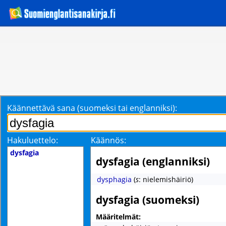
Käännettävä sana (suomeksi tai englanniksi):
Hakuluettelo:
Käännös:
dysfagia
dysfagia (englanniksi)
dysphagia
(
s
: nielemishäiriö)
dysfagia (suomeksi)
Määritelmät: