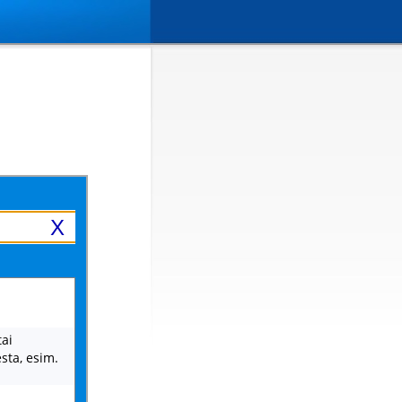
X
tai
sta, esim.