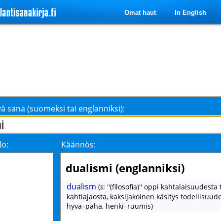
Omat haut
In English
ä sana (suomeksi tai englanniksi):
lo:
Käännös:
dualismi (englanniksi)
dualism
(
s
: ''(filosofia)'' oppi kahtalaisuudesta 
kahtiajaosta, kaksijakoinen käsitys todellisuude
hyvä–paha, henki–ruumis)