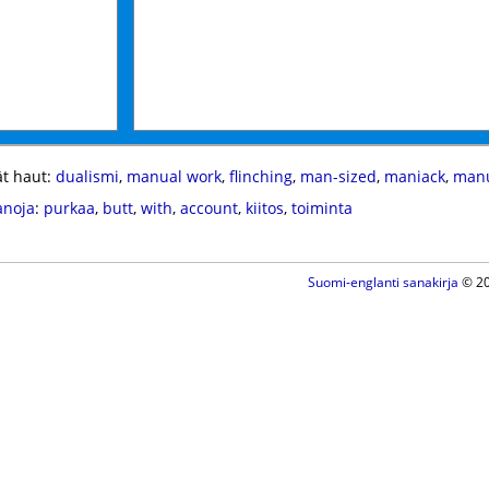
t haut:
dualismi
,
manual work
,
flinching
,
man-sized
,
maniack
,
manu
anoja
:
purkaa
,
butt
,
with
,
account
,
kiitos
,
toiminta
Suomi-englanti sanakirja
© 20