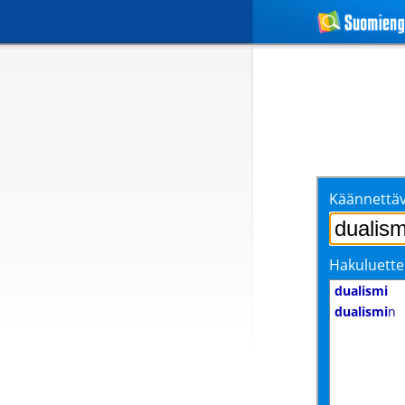
Käännettäv
Hakuluette
dualismi
dualismi
n