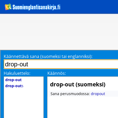
Käännettävä sana (suomeksi tai englanniksi):
Hakuluettelo:
Käännös:
drop-out
drop-out (suomeksi)
drop-out
s
Sana perusmuodossa:
dropout