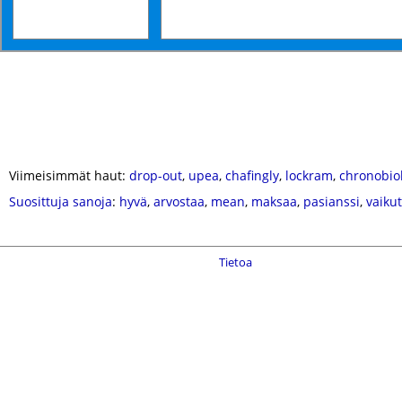
Viimeisimmät haut:
drop-out
,
upea
,
chafingly
,
lockram
,
chronobiol
Suosittuja sanoja
:
hyvä
,
arvostaa
,
mean
,
maksaa
,
pasianssi
,
vaiku
Tietoa