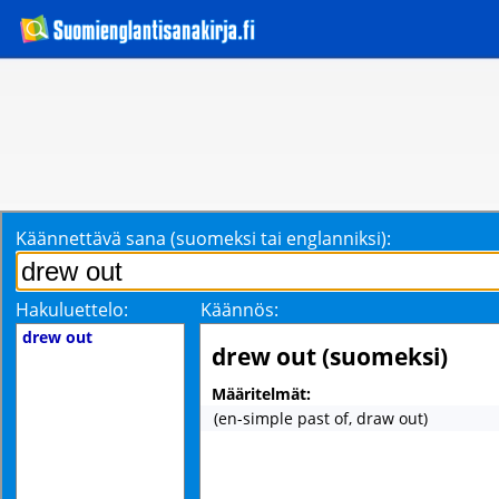
Käännettävä sana (suomeksi tai englanniksi):
Hakuluettelo:
Käännös:
drew out
drew out (suomeksi)
Määritelmät:
(en-simple past of, draw out)