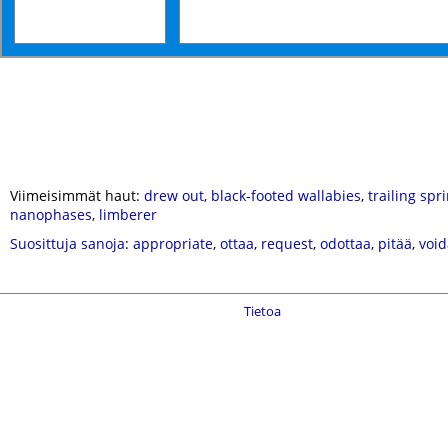
Viimeisimmät haut:
drew out
,
black-footed wallabies
,
trailing spr
nanophases
,
limberer
Suosittuja sanoja
:
appropriate
,
ottaa
,
request
,
odottaa
,
pitää
,
void
Tietoa