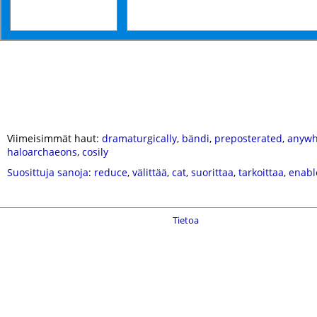
Viimeisimmät haut:
dramaturgically
,
bändi
,
preposterated
,
anywh
haloarchaeons
,
cosily
Suosittuja sanoja
:
reduce
,
välittää
,
cat
,
suorittaa
,
tarkoittaa
,
enabl
Tietoa