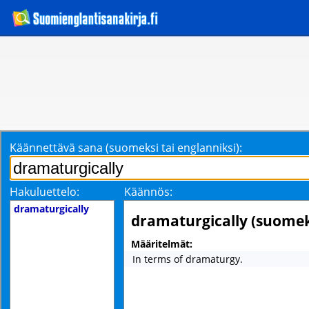
Käännettävä sana (suomeksi tai englanniksi):
Hakuluettelo:
Käännös:
dramaturgically
dramaturgically (suomek
Määritelmät:
In terms of dramaturgy.