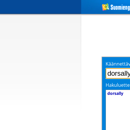
Käännettäv
Hakuluette
dorsally