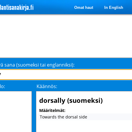
Omat haut
In English
ä sana (suomeksi tai englanniksi):
lo:
Käännös:
dorsally (suomeksi)
Määritelmät:
Towards the dorsal side