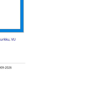
kurkku
,
VU
09-2026