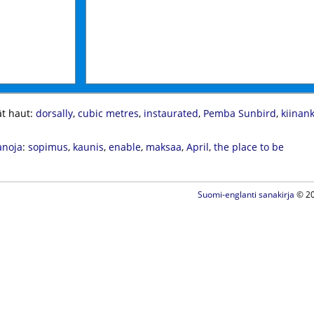
t haut:
dorsally
,
cubic metres
,
instaurated
,
Pemba Sunbird
,
kiinan
anoja
:
sopimus
,
kaunis
,
enable
,
maksaa
,
April
,
the place to be
Suomi-englanti sanakirja
© 20