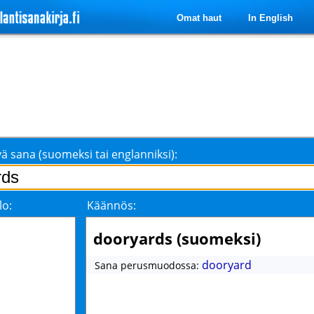
Omat haut
In English
ä sana (suomeksi tai englanniksi):
lo:
Käännös:
dooryards (suomeksi)
dooryard
Sana perusmuodossa: