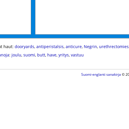
t haut:
dooryards
,
antiperistalsis
,
anticure
,
Negrin
,
urethrectomies
anoja
:
joulu
,
suomi
,
butt
,
have
,
yritys
,
vastuu
Suomi-englanti sanakirja
© 20