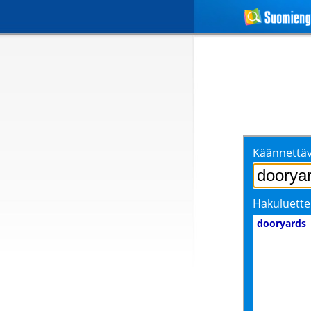
Käännettäv
Hakuluette
dooryards