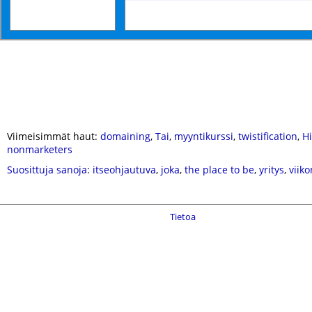
Viimeisimmät haut:
domaining
,
Tai
,
myyntikurssi
,
twistification
,
H
nonmarketers
Suosittuja sanoja
:
itseohjautuva
,
joka
,
the place to be
,
yritys
,
viik
Tietoa