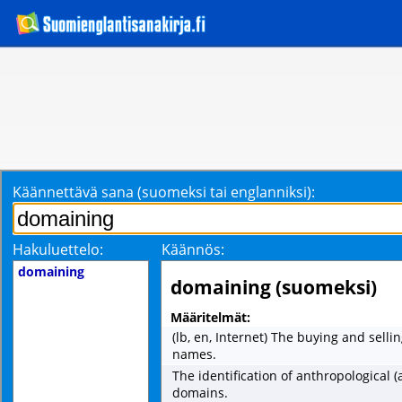
Käännettävä sana (suomeksi tai englanniksi):
Hakuluettelo:
Käännös:
domaining
domaining (suomeksi)
Määritelmät:
(lb, en, Internet) The buying and sell
names.
The identification of anthropological (
domains.