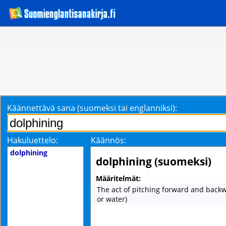
Käännettävä sana (suomeksi tai englanniksi):
Hakuluettelo:
Käännös:
dolphining
dolphining (suomeksi)
Määritelmät:
The act of pitching forward and backwa
or water)