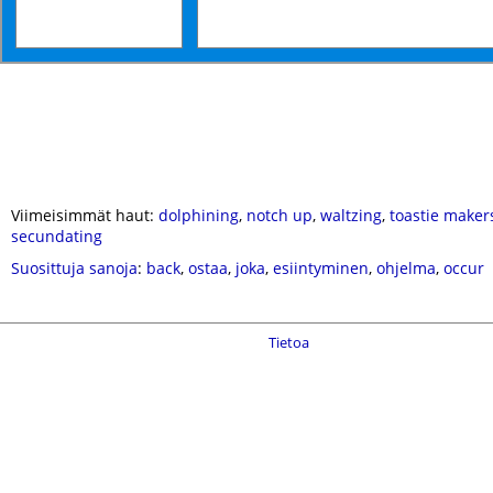
Viimeisimmät haut:
dolphining
,
notch up
,
waltzing
,
toastie maker
secundating
Suosittuja sanoja
:
back
,
ostaa
,
joka
,
esiintyminen
,
ohjelma
,
occur
Tietoa