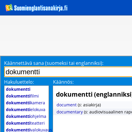
Käännettävä sana (suomeksi tai englanniksi):
Hakuluettelo:
Käännös:
dokumentti
dokumentti (englanniksi
dokumentti
filmi
dokumentti
kamera
document
(
s
: asiakirja)
dokumentti
elokuva
documentary
(
s
: audiovisuaalinen rapo
dokumentti
ohjelma
dokumentti
teatteri
dokumentti
valokuvaus