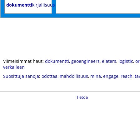
dokumentti
kirjallisuus
Viimeisimmät haut:
dokumentti
,
geoengineers
,
elaters
,
logistic
,
or
verkalleen
Suosittuja sanoja
:
odottaa
,
mahdollisuus
,
minä
,
engage
,
reach
,
ta
Tietoa