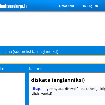
Omat haut
In English
ä sana (suomeksi tai englanniksi):
lo:
Käännös:
diskata (englanniksi)
disqualify
(
v
: hylätä, diskvalifioida urheilija ki
vilpin vuoksi)