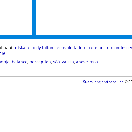
t haut:
diskata
,
body lotion
,
teensploitation
,
packshot
,
uncondescen
ble
anoja
:
balance
,
perception
,
sää
,
vaikka
,
above
,
asia
Suomi-englanti sanakirja
© 20