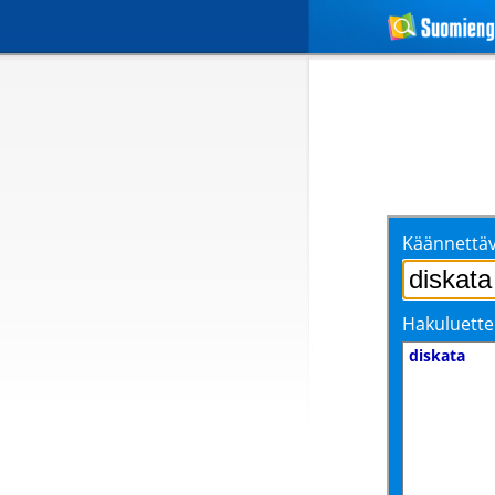
Käännettäv
Hakuluette
diskata