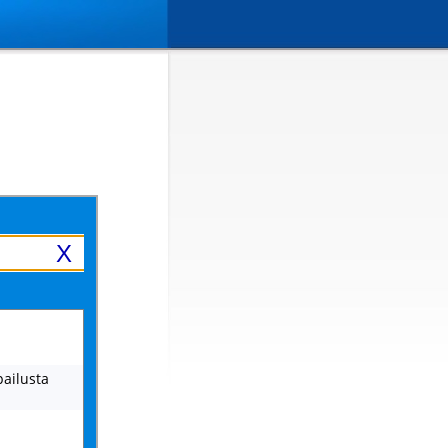
X
lpailusta