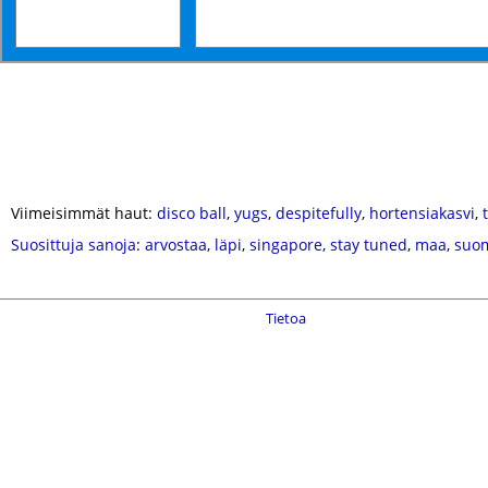
Viimeisimmät haut:
disco ball
,
yugs
,
despitefully
,
hortensiakasvi
,
Suosittuja sanoja
:
arvostaa
,
läpi
,
singapore
,
stay tuned
,
maa
,
suo
Tietoa