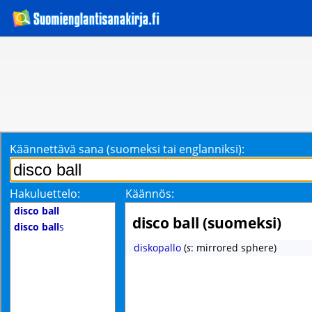
Käännettävä sana (suomeksi tai englanniksi):
Hakuluettelo:
Käännös:
disco ball
disco ball (suomeksi)
disco ball
s
diskopallo
(
s
: mirrored sphere)