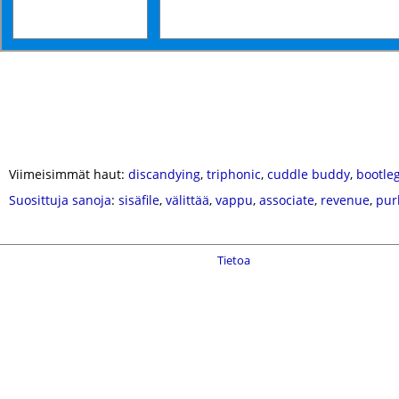
Viimeisimmät haut:
discandying
,
triphonic
,
cuddle buddy
,
bootle
Suosittuja sanoja
:
sisäfile
,
välittää
,
vappu
,
associate
,
revenue
,
pur
Tietoa