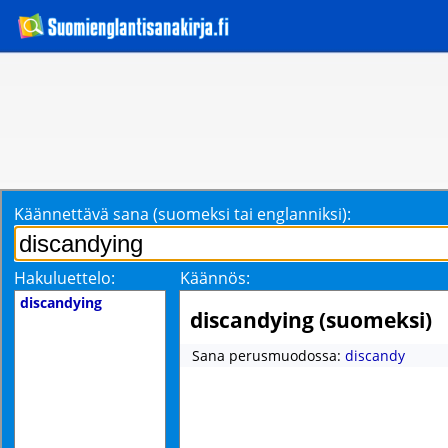
Käännettävä sana (suomeksi tai englanniksi):
Hakuluettelo:
Käännös:
discandying
discandying (suomeksi)
Sana perusmuodossa:
discandy