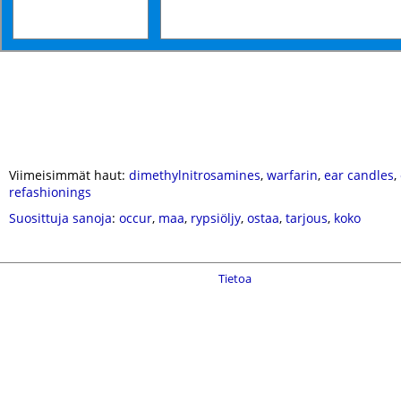
Viimeisimmät haut:
dimethylnitrosamines
,
warfarin
,
ear candles
,
refashionings
Suosittuja sanoja
:
occur
,
maa
,
rypsiöljy
,
ostaa
,
tarjous
,
koko
Tietoa