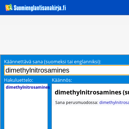
Käännettävä sana (suomeksi tai englanniksi):
Hakuluettelo:
Käännös:
dimethylnitrosamines
dimethylnitrosamines (
Sana perusmuodossa:
dimethylnitro