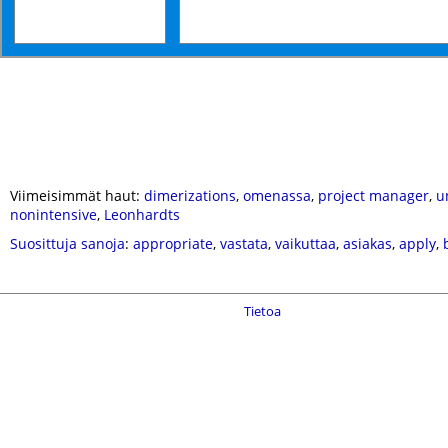
Viimeisimmät haut:
dimerizations
,
omenassa
,
project manager
,
u
nonintensive
,
Leonhardts
Suosittuja sanoja
:
appropriate
,
vastata
,
vaikuttaa
,
asiakas
,
apply
,
Tietoa