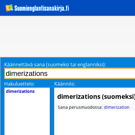
Käännettävä sana (suomeksi tai englanniksi):
Hakuluettelo:
Käännös:
dimerizations
dimerizations (suomeksi
Sana perusmuodossa:
dimerization