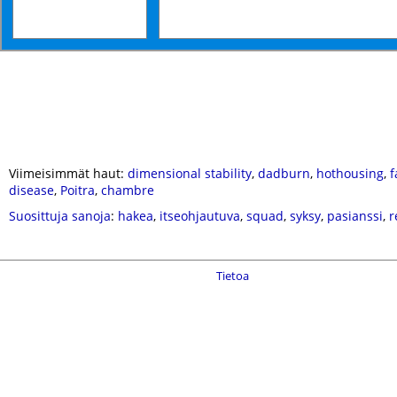
Viimeisimmät haut:
dimensional stability
,
dadburn
,
hothousing
,
f
disease
,
Poitra
,
chambre
Suosittuja sanoja
:
hakea
,
itseohjautuva
,
squad
,
syksy
,
pasianssi
,
r
Tietoa