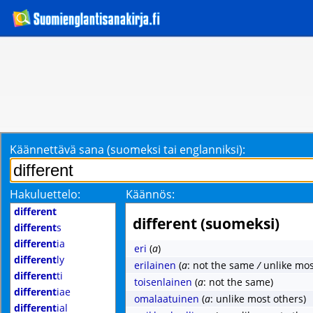
Käännettävä sana (suomeksi tai englanniksi):
Hakuluettelo:
Käännös:
different
different (suomeksi)
different
s
different
ia
eri
(
a
)
different
ly
erilainen
(
a
: not the same
/
unlike mos
different
ti
toisenlainen
(
a
: not the same)
different
iae
omalaatuinen
(
a
: unlike most others)
different
ial