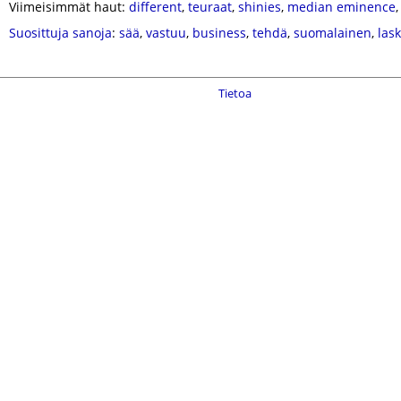
Viimeisimmät haut:
different
,
teuraat
,
shinies
,
median eminence
Suosittuja sanoja
:
sää
,
vastuu
,
business
,
tehdä
,
suomalainen
,
las
Tietoa