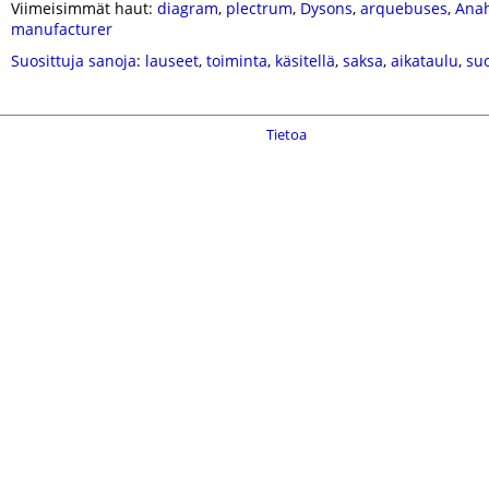
Viimeisimmät haut:
diagram
,
plectrum
,
Dysons
,
arquebuses
,
Ana
manufacturer
Suosittuja sanoja
:
lauseet
,
toiminta
,
käsitellä
,
saksa
,
aikataulu
,
su
Tietoa