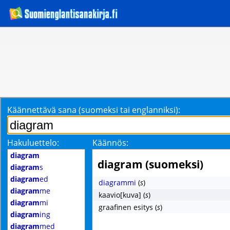
Käännettävä sana (suomeksi tai englanniksi):
Hakuluettelo:
Käännös:
diagram
diagram (suomeksi)
diagram
s
diagram
ed
diagrammi
(
s
)
diagram
me
kaavio[kuva]
(
s
)
diagram
mi
graafinen esitys
(
s
)
diagram
ing
diagram
med