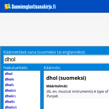
Käännettävä sana (suomeksi tai englanniksi):
Hakuluettelo:
Käännös:
dhol
dhol (suomeksi)
dhol
e
dhol
s
Määritelmät:
dhol
ak
(lb, en, musical instruments) A type o
dhol
es
Punjab
dhol
ki
dhol
aki