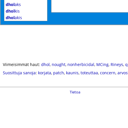
dhol
aks
dhol
kis
dhol
akis
Viimeisimmät haut:
dhol
,
nought
,
nonherbicidal
,
MCing
,
Rineys
,
q
Suosittuja sanoja
:
korjata
,
patch
,
kaunis
,
toteuttaa
,
concern
,
arvos
Tietoa