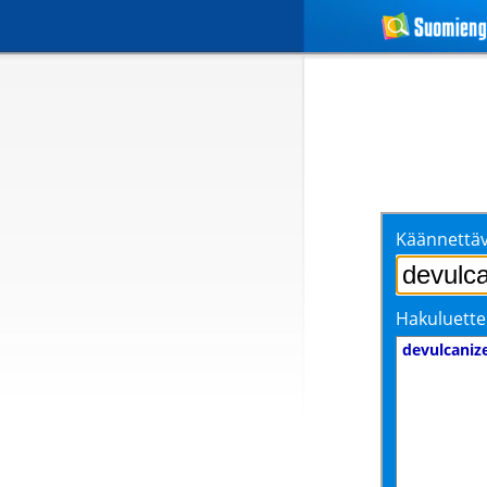
Käännettäv
Hakuluette
devulcaniz