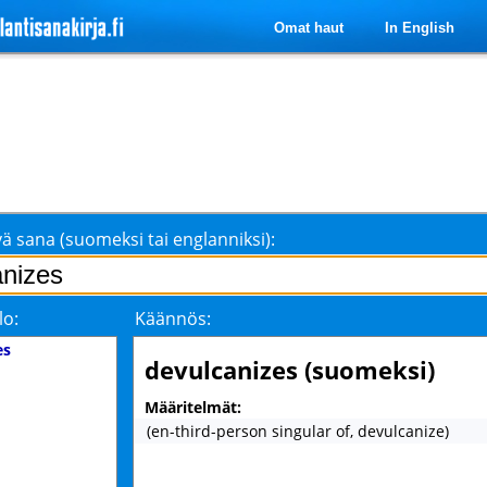
Omat haut
In English
ä sana (suomeksi tai englanniksi):
lo:
Käännös:
es
devulcanizes (suomeksi)
Määritelmät:
(en-third-person singular of, devulcanize)