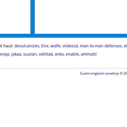
t haut:
devulcanizes
,
Eire
,
wolfe
,
viidessä
,
man-to-man defenses
,
e
anoja
:
jakaa
,
suutari
,
välittää
,
onko
,
enable
,
ammatti
Suomi-englanti sanakirja
© 20