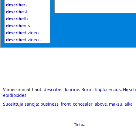
describe
rs
describe
st
describe
th
describe
nts
describe
d video
describe
d videos
Viimeisimmät haut:
describe
,
flourine
,
Burin
,
hoplocercids
,
Hirsch
epidioxides
Suosittuja sanoja
:
business
,
front
,
concealer
,
above
,
maksu
,
aika
Tietoa