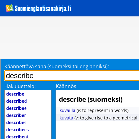
Käännettävä sana (suomeksi tai englanniksi):
Hakuluettelo:
Käännös:
describe
describe (suomeksi)
describe
d
describe
e
kuvailla
(
v
: to represent in words)
describe
r
kuvata
(
v
: to give rise to a geometrical
describe
s
describe
es
describe
nt