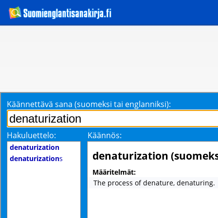
Käännettävä sana (suomeksi tai englanniksi):
Hakuluettelo:
Käännös:
denaturization
denaturization (suomeks
denaturization
s
Määritelmät:
The process of denature, denaturing.