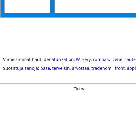
Viimeisimmät haut:
denaturization
,
WTFery
,
rumpali
,
-cene
,
caute
Suosittuja sanoja
:
base
,
terveisin
,
arvostaa
,
tradenomi
,
front
,
appl
Tietoa