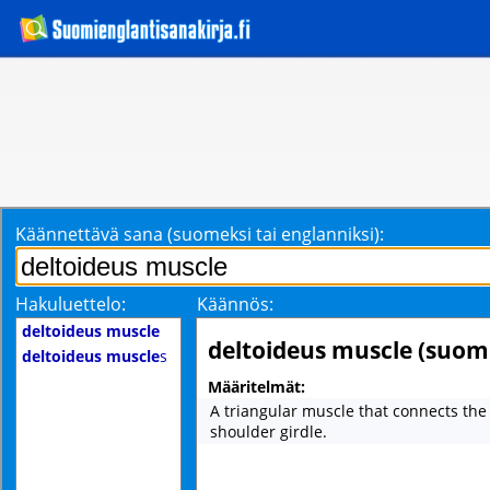
Käännettävä sana (suomeksi tai englanniksi):
Hakuluettelo:
Käännös:
deltoideus muscle
deltoideus muscle (suom
deltoideus muscle
s
Määritelmät:
A triangular muscle that connects th
shoulder girdle.