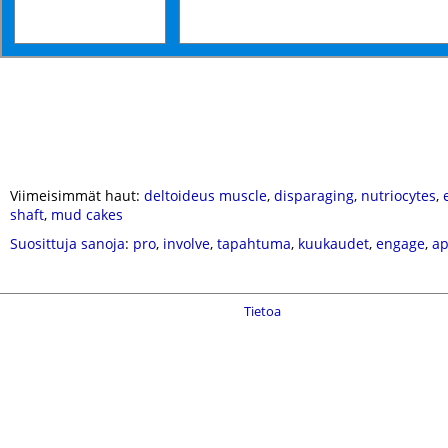
Viimeisimmät haut:
deltoideus muscle
,
disparaging
,
nutriocytes
,
shaft
,
mud cakes
Suosittuja sanoja
:
pro
,
involve
,
tapahtuma
,
kuukaudet
,
engage
,
ap
Tietoa